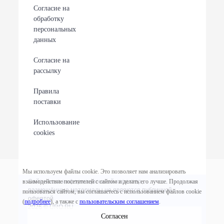
Согласие на
обработку
персональных
данных
Согласие на
рассылку
Правила
поставки
Использование
cookies
Мы используем файлы cookie. Это позволяет нам анализировать
Сайт носит информационный характер,
взаимодействие посетителей с сайтом и делать его лучше. Продолжая
размещённые материалы не являются публичной
пользоваться сайтом, вы соглашаетесь с использованием файлов cookie
офертой
(
подробнее
), а также с
пользовательским соглашением
.
2026 © URO.RU
Согласен